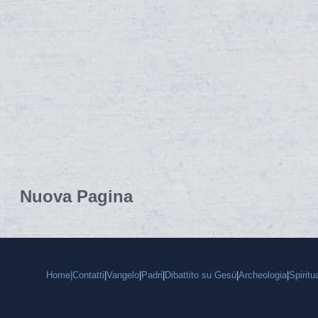
Nuova Pagina
Home|
Contatti
|
Vangelo
|
Padri
|
Dibattito su Gesù
|
Archeologia
|
Spiritua