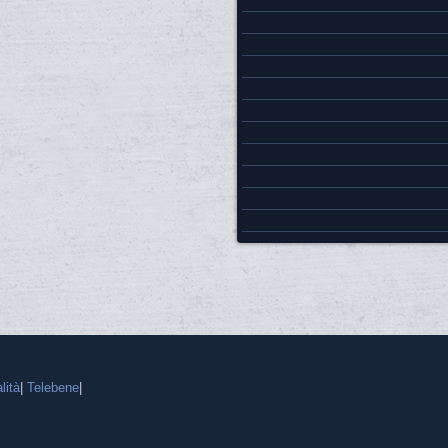
lità
|
Telebene
|