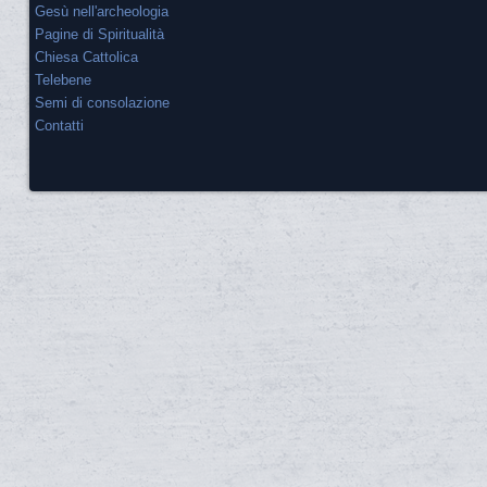
Gesù nell'archeologia
Pagine di Spiritualità
Chiesa Cattolica
Telebene
Semi di consolazione
Contatti