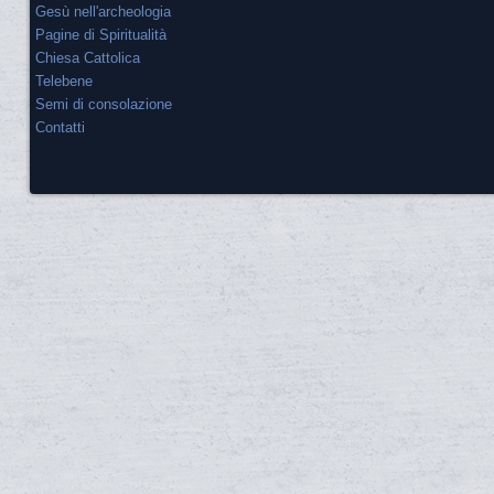
Gesù nell'archeologia
Pagine di Spiritualità
Chiesa Cattolica
Telebene
Semi di consolazione
Contatti