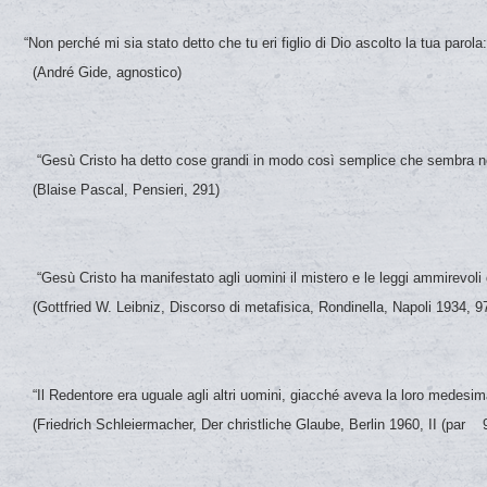
“Non perché mi sia stato detto che tu eri figlio di Dio ascolto la tua parola:
(André Gide, agnostico)
“Gesù Cristo ha detto cose grandi in modo così semplice che sembra non
(Blaise Pascal, Pensieri, 291)
“Gesù Cristo ha manifestato agli uomini il mistero e le leggi ammi
(Gottfried W. Leibniz, Discorso di metafisica, Rondinella, Napoli 1934, 97
“Il Redentore era uguale agli altri uomini, giacché aveva la loro med
(Friedrich Schleiermacher, Der christliche Glaube, Berlin 1960, II (par 9