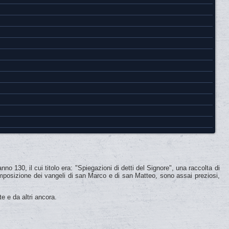
o 130, il cui titolo era: "Spiegazioni di detti del Signore", una raccolta di
composizione dei vangeli di san Marco e di san Matteo, sono assai preziosi,
te e da altri ancora.