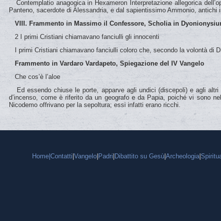
Contemplatio anagogica in Hexameron Interpretazione allegorica dell’oper
Panteno, sacerdote di Alessandria, e dal sapientissimo Ammonio, antichi inter
VIII. Frammento in Massimo il Confessore, Scholia in Dyonionysiu
2 I primi Cristiani chiamavano fanciulli gli innocenti
I primi Cristiani chiamavano fanciulli coloro che, secondo la volontà di D
Frammento in Vardaro Vardapeto, Spiegazione del IV Vangelo
Che cos’è l’aloe
Ed essendo chiuse le porte, apparve agli undici (discepoli) e agli altri
d’incenso, come è riferito da un geografo e da Papia, poiché vi sono nell
Nicodemo offrivano per la sepoltura; essi infatti erano ricchi.
Home|
Contatti
|
Vangelo
|
Padri
|
Dibattito su Gesù
|
Archeologia
|
Spiritua