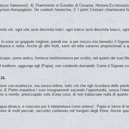
sus haereses(I, 4). Frammento in Eusebio di Cesarea, Historia Ecclesiastic
um Aeropagitam: De coelesti hierarchia, 2. I primi Cristiani chiamavano fan
 viti; ogni vite avrà diecimila tralci; ogni tralcio avrà diecimila bracci; og
à: Io sono un grappolo migliore, prendi me; e per mezzo mio benedici il Signo
anca e netta. Anche gli altri frutti, semi ed erbe saranno proporzionati a quel
rpo, uomo antico, fornisce testimonianza per scritto, nel quarto dei suoi li
 traditore, aggiunge egli (Papia), non credendo domandò: Come il Signore com
-16.
isse con esattezza, ma senza ordine, tutto ciò che egli ricordava delle parole
. E Pietro impartiva i suoi insegnamenti secondo l’opportunità, senza l’inte
 a mente, preoccupato solo d’una cosa, di non tralasciare nulla di quanto 
ngua ebraica; e ciascuno poi li interpretava come poteva". Papia si serve di tes
ore di molti peccati, racconto contenuto nel Vangelo degli Ebrei. Anche ques