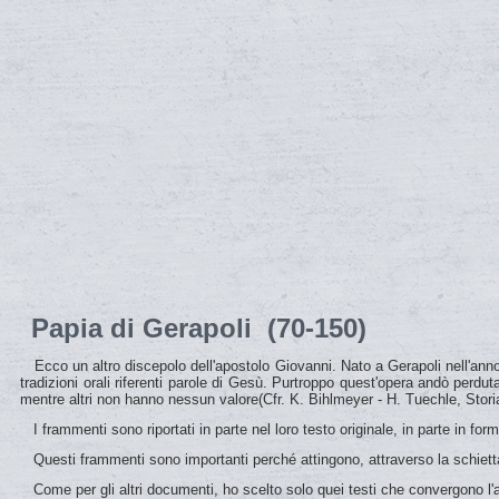
Papia di Gerapoli (70-150)
Ecco un altro discepolo dell'apostolo Giovanni. Nato a Gerapoli nell'anno 70
tradizioni orali riferenti parole di Gesù. Purtroppo quest'opera andò perd
mentre altri non hanno nessun valore(Cfr. K. Bihlmeyer - H. Tuechle, Storia
I frammenti sono riportati in parte nel loro testo originale, in parte in for
Questi frammenti sono importanti perché attingono, attraverso la schietta 
Come per gli altri documenti, ho scelto solo quei testi che convergono l'