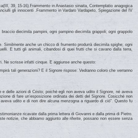
a(III, 39, 15-16).Frammento in Anastasio sinaita, Contemplatio anagogica
ciulli gli innocenti .Frammento in Vardaro Vardapeto, Spiegazione del IV
ni braccio diecimila pampini, ogni pampino diecimila grappoli; ogni grappolo
re. Similmente anche un chicco di frumento produrrà diecimila spighe; ogni
li. E tutti gli animali, cibandosi di quei frutti che si cavano dalla terra,
bri. Ne scrisse infatti cinque. E aggiunse anche questo:
pirà tali generazioni? E il Signore rispose: Vedranno coloro che verranno
 e delle azioni di Cristo; poiché egli non aveva udito il Signore, né aveva
nzione di fare un’esposizione ordinata dei detti del Signore. Cosicché non
aveva udito e di non dire alcuna menzogna a riguardo di ciò". Questo fu
timonianze ricavate dalla prima lettera di Giovanni e dalla prima di Pietro.
te notizie, che abbiamo aggiunto alle riferite, possano non essere senza