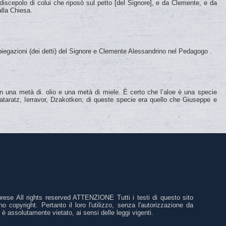
iscepolo di colui che riposò sul petto [del Signore], e da Clemente, e da
 alla Chiesa.
spiegazioni (dei detti) del Signore e Clemente Alessandrino nel Pedagogo .
on una metà di. olio e una metà di miele. È certo che l’aloe è una specie
drataratz, Ierravor, Dzakotken; di queste specie era quello che Giuseppe e
ese All rights reserved ATTENZIONE Tutti i testi di questo sito
 copyright. Pertanto il loro l'utilizzo, senza l'autorizzazione da
 è assolutamente vietato, ai sensi delle leggi vigenti.