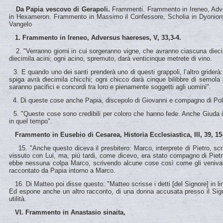
Da Papia vescovo di Gerapoli.
Frammenti. Frammento in Ireneo, Adver
in Hexameron. Frammento in Massimo il Confessore, Scholia in Dyonionysi
Vangelo
1. Frammento in Ireneo, Adversus haereses, V, 33,3-4.
2. "Verranno giorni in cui sorgeranno vigne, che avranno ciascuna diecimila
diecimila acini; ogni acino, spremuto, darà venticinque metrete di vino.
3. E quando uno dei santi prenderà uno di questi grappoli, l’altro grider
spiga avrà diecimila chicchi; ogni chicco darà cinque bilibbre di semola bi
saranno pacifici e concordi tra loro e pienamente soggetti agli uomini".
4. Di queste cose anche Papia, discepolo di Giovanni e compagno di Polica
5. "Queste cose sono credibili per coloro che hanno fede. Anche Giuda il
in quel tempo".
Frammento in Eusebio di Cesarea, Historia Ecclesiastica, III, 39, 15
15. "Anche questo diceva il presbitero: Marco, interprete di Pietro, scr
vissuto con Lui, ma, più tardi, come dicevo, era stato compagno di Pietro
ebbe nessuna colpa Marco, scrivendo alcune cose così come gli venivano
raccontato da Papia intorno a Marco.
16. Di Matteo poi disse questo: "Matteo scrisse i detti [del Signore] in li
Ed espone anche un altro racconto, di una donna accusata presso il Sign
utilità.
VI. Frammento in Anastasio sinaita,