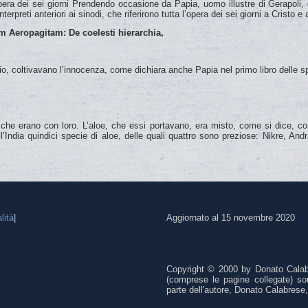
a dei sei giorni Prendendo occasione da Papia, uomo illustre di Gerapoli, d
preti anteriori ai sinodi, che riferirono tutta l’opera dei sei giorni a Cristo e
m Aeropagitam: De coelesti hierarchia,
io, coltivavano l’innocenza, come dichiara anche Papia nel primo libro delle 
 che erano con loro. L’aloe, che essi portavano, era misto, come si dice, c
’India quindici specie di aloe, delle quali quattro sono preziose: Nikre, An
lità
|
Aggiornato al 15 novembre 2020
Copyright © 2000 by Donato Calabr
(comprese le pagine collegate) sono
parte dell'autore, Donato Calabrese,