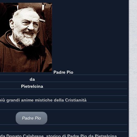
Padre Pio
da
Pietrelcina
più grandi anime mistiche della Cristianità
Padre Pio
da Donato Calabrese, storico di Padre Pio da Pietrelcina