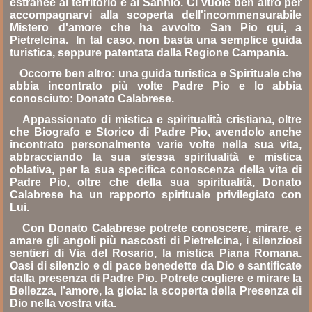
estranee al territorio e al Sannio. Ci vuole ben altro per
accompagnarvi alla scoperta dell'incommensurabile
Mistero d'amore che ha avvolto San Pio qui, a
Pietrelcina. In tal caso, non basta una semplice guida
turistica, seppure patentata dalla Regione Campania.
Occorre ben altro: una guida turistica e Spirituale che
abbia incontrato più volte Padre Pio e lo abbia
conosciuto: Donato Calabrese.
Appassionato di mistica e spiritualità cristiana, oltre
che Biografo e Storico di Padre Pio, avendolo anche
incontrato personalmente varie volte nella sua vita,
abbracciando la sua stessa spiritualità e mistica
oblativa, per la sua specifica conoscenza della vita di
Padre Pio, oltre che della sua spiritualità, Donato
Calabrese ha un rapporto spirituale privilegiato con
Lui.
Con Donato Calabrese potrete conoscere, mirare, e
amare gli angoli più nascosti di Pietrelcina, i silenziosi
sentieri di Via del Rosario, la mistica Piana Romana.
Oasi di silenzio e di pace benedette da Dio e santificate
dalla presenza di Padre Pio. Potrete cogliere e mirare la
Bellezza, l’amore, la gioia: la scoperta della Presenza di
Dio nella vostra vita.