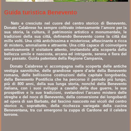
Guida turistica Benevento
Nato e cresciuto nel cuore del centro storico di Benevento,
Donato Calabrese ha sempre coltivato intensamente l’amore per la
sua storia, la cultura, il patrimonio artistico e monumentale, le
tradizioni della sua città, definendo Benevento come la città dai
mille volti. Una città antichissima e misteriosa; affascinante e ricca
di mistero, ammaliante e attraente. Una città capace di coinvolgere
emotivamente il visitatore attento, invitandolo alla scoperta della
bellezza umile e nascosta, arcana ed intrigante, serena e fiera del
suo passato. Guida patentata della Regione Campania,
Donato Calabrese vi accompagna nella scoperta delle antiche
vestigia sannitiche, delle grandiose opere d’arte della Benevento
romana, delle bellissime costruzioni della capitale longobarda,
della Benevento Pontificia che ha percorso il periodo più lungo,
più di 800 anni, della sua lunga storia, nonché della Benevento
italiana, con i suoi sviluppi a cavallo delle due guerre, le sue
prospettive e le sue tradizioni, svelandovi l’arcano mistero delle
streghe e del noce di Benevento, della conversione dei longobardi
ad opera di san Barbato, del fascino nascosto nei vicoli del centro
storico e, soprattutto, della ricchezza variegata della cucina
Beneventana, tra cui emergono la zuppa di Cardone ed il celebre
torrone.