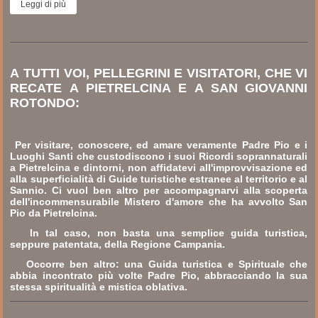
Leggi di più
A TUTTI VOI, PELLEGRINI E VISITATORI, CHE VI
RECATE A PIETRELCINA E A SAN GIOVANNI
ROTONDO:
Per visitare, conoscere, ed amare veramente Padre Pio e i
Luoghi Santi che custodiscono i suoi Ricordi soprannaturali
a Pietrelcina e dintorni, non affidatevi all'improvvisazione ed
alla superficialità di Guide turistiche estranee al territorio e al
Sannio. Ci vuol ben altro per accompagnarvi alla scoperta
dell'incommensurabile Mistero d'amore che ha avvolto San
Pio da Pietrelcina.
In tal caso, non basta una semplice guida turistica,
seppure patentata, della Regione Campania.
Occorre ben altro: una Guida turistica e Spirituale che
abbia incontrato più volte Padre Pio, abbracciando la sua
stessa spiritualità e mistica oblativa.