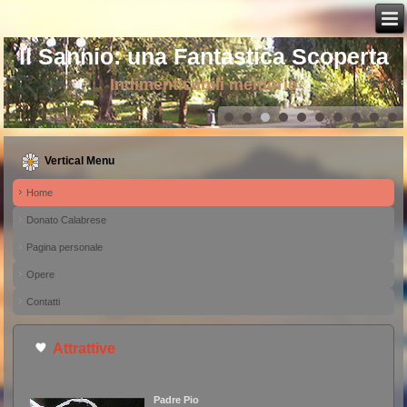
Il Sannio: una Fantastica Scoperta
Indimenticabili memorie
Vertical Menu
Home
Donato Calabrese
Pagina personale
Opere
Contatti
Attrattive
Padre Pio