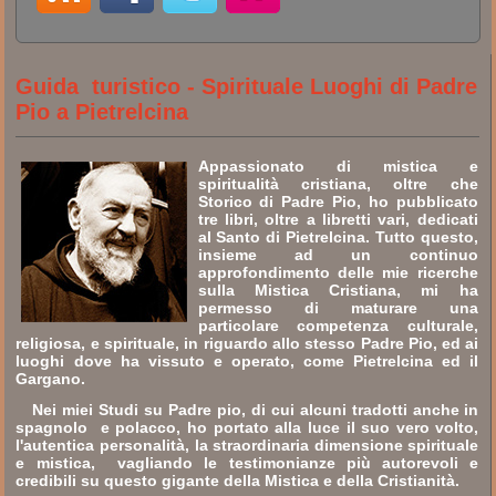
Guida turistico - Spirituale Luoghi di Padre
Pio a Pietrelcina
Appassionato di mistica e
spiritualità cristiana, oltre che
Storico di Padre Pio, ho pubblicato
tre libri, oltre a libretti vari, dedicati
al Santo di Pietrelcina. Tutto questo,
insieme ad un continuo
approfondimento delle mie ricerche
sulla Mistica Cristiana, mi ha
permesso di maturare una
particolare competenza culturale,
religiosa, e spirituale, in riguardo allo stesso Padre Pio, ed ai
luoghi dove ha vissuto e operato, come Pietrelcina ed il
Gargano.
Nei miei Studi su Padre pio, di cui alcuni tradotti anche in
spagnolo e polacco, ho portato alla luce il suo vero volto,
l'autentica personalità, la straordinaria dimensione spirituale
e mistica, vagliando le testimonianze più autorevoli e
credibili su questo gigante della Mistica e della Cristianità.