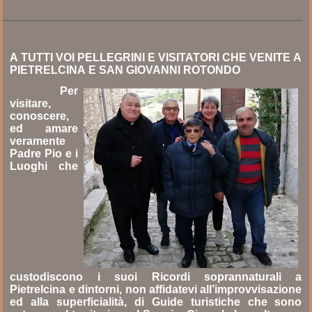
A TUTTI VOI PELLEGRINI E VISITATORI CHE VENITE A
PIETRELCINA E SAN GIOVANNI ROTONDO
Per
visitare,
conoscere,
ed amare
veramente
Padre Pio e i
Luoghi che
custodiscono i suoi Ricordi soprannaturali a
Pietrelcina e dintorni, non affidatevi all’improvvisazione
ed alla superficialità, di Guide turistiche che sono