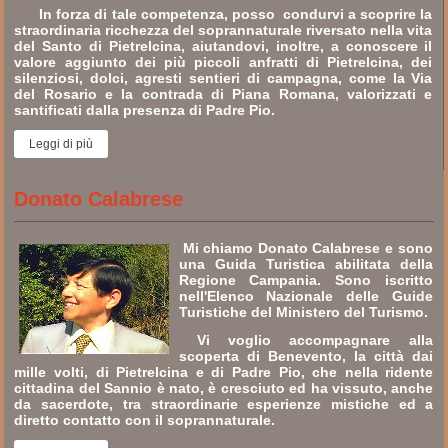
In forza di tale competenza, posso condurvi a scoprire la
straordinaria ricchezza del soprannaturale riversato nella vita
del Santo di Pietrelcina, aiutandovi, inoltre, a conoscere il
valore aggiunto dei più piccoli anfratti di Pietrelcina, dei
silenziosi, dolci, agresti sentieri di campagna, come la Via
del Rosario e la contrada di Piana Romana, valorizzati e
santificati dalla presenza di Padre Pio.
Leggi di più
Donato Calabrese
Mi chiamo Donato Calabrese e sono
una Guida Turistica abilitata della
Regione Campania. Sono iscritto
nell'Elenco Nazionale delle Guide
Turistiche del Ministero del Turismo.
Vi voglio accompagnare alla
scoperta di Benevento, la città dai
mille volti, di Pietrelcina e di Padre Pio, che nella ridente
cittadina del Sannio è nato, è cresciuto ed ha vissuto, anche
da sacerdote, tra straordinarie esperienze mistiche ed a
diretto contatto con il soprannaturale.