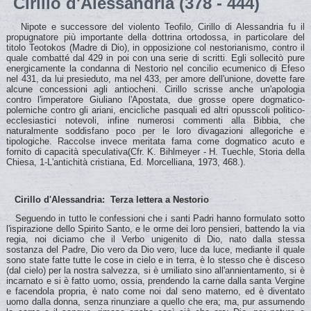
Cirillo d'Alessandria (378 - 444)
Nipote e successore del violento Teofilo, Cirillo di Alessandria fu il
propugnatore più importante della dottrina ortodossa, in particolare del
titolo Teotokos (Madre di Dio), in opposizione col nestorianismo, contro il
quale combatté dal 429 in poi con una serie di scritti. Egli sollecitò pure
energicamente la condanna di Nestorio nel concilio ecumenico di Efeso
nel 431, da lui presieduto, ma nel 433, per amore dell'unione, dovette fare
alcune concessioni agli antiocheni. Cirillo scrisse anche un'apologia
contro l'imperatore Giuliano l'Apostata, due grosse opere dogmatico-
polemiche contro gli ariani, encicliche pasquali ed altri opusscoli politico-
ecclesiastici notevoli, infine numerosi commenti alla Bibbia, che
naturalmente soddisfano poco per le loro divagazioni allegoriche e
tipologiche. Raccolse invece meritata fama come dogmatico acuto e
fornito di capacità speculativa(Cfr. K. Bihlmeyer - H. Tuechle, Storia della
Chiesa, 1-L'antichità cristiana, Ed. Morcelliana, 1973, 468.).
Cirillo d'Alessandria: Terza lettera a Nestorio
Seguendo in tutto le confessioni che i santi Padri hanno formulato sotto l'ispirazione dello Spirito Santo, e le orme dei loro pensieri, battendo la via regia, noi diciamo che il Verbo unigenito di Dio, nato dalla stessa sostanza del Padre, Dio vero da Dio vero, luce da luce, mediante il quale sono state fatte tutte le cose in cielo e in terra, è lo stesso che è disceso (dal cielo) per la nostra salvezza, si è umiliato sino all'annientamento, si è incarnato e si è fatto uomo, ossia, prendendo la carne dalla santa Vergine e facendola propria, è nato come noi dal seno materno, ed è diventato uomo dalla donna, senza rinunziare a quello che era; ma, pur assumendo la carne e il sangue, rimase anche così ciò che era: Dio, per natura e secondo verità. Né diciamo con ciò che la carne sia passata nella natura della divinità, né che la ineffabile natura del Verbo di Dio si sia trasformata nella natura della carne: infatti, è assolutamente immutabile, sempre identico a sé stesso, secondo le Scritture. Apparso fanciullo, e in fasce, e ancor nel seno della Vergine Madre, riempiva (di sé) tutta la creazione, essendo Dio, e sedeva alla destra del suo genitore; poiché la divinità non ha quantità, né grandezza, e non conosce limiti. Noi confessiamo, quindi, che il Verbo di Dio si è unito personalmente alla carne umana, ma adoriamo un solo Figlio e Signore Gesù Cristo, non separando né dividendo l'uomo e Dio, come se fossero uniti l'uno all'altro dalla dignità e dalla autorità (ciò, infatti, sarebbe puro suono e niente altro), e neppure chiamando, separatamente, Cristo Verbo di Dio, e separatamente l'altro Cristo quello nato dalla donna; ma ammettendo un solo Cristo, e cioè il Verbo di Dio Padre, con la sua propria carne. Allora egli, come noi, è stato unto, anche se è lui stesso a dare lo Spirito a coloro che sono degni di riceverlo, e ciò non secondo misura, come dice il beato Giovanni evangelista. Ma non affermiamo neppure che il Verbo di Dio ha abitato, come in un uomo qualsiasi, in colui che è nato dalla Vergine santa, perché non si creda che Cristo sia un semplice uomo portatore di Dio. Se, infatti il Verbo di Dio abita fra noi ed è detto che in Cristo abitò corporalmente la pienezza della divinità crediamo però che egli si fece carne non allo stesso modo che si dice che abita nei santi, e distinguiamo nello stesso modo l'abitazione che si è fatta in lui: unito secondo natura, e non mutato affatto in carne, ebbe in essa una tale abitazione, quale si potrebbe poi dire che abbia l'anima dell'uomo nei riguardi del suo corpo. Non vi è, dunque, che un solo Cristo, Figlio e Signore; non secondo una semplice unione di un uomo, nell'unità della dignità e dell'autorità, con Dio perché una uguale dignità infatti, non può unire le nature. Così Pietro e Giovanni sono uguali in dignità, come gli altri apostoli e discepoli; ma i due non erano uno. Infatti non concepiamo il modo dell’unione come una giustapposizione (ciò, del resto, non sarebbe neppure sufficiente ad una unità naturale), o come una unione per relazione, come quando noi, aderendo a Dio, secondo la Scrittura, siamo uno spirito solo con lui; evitiamo piuttosto il termine stesso di "congiunzione" in quanto inadeguato ad esprimere il mistero dell'unità. E non chiamiamo il Verbo di Dio Padre neppure "Dio" o "Signore" di Cristo, per non dividere di nuovo, apertamente in due l'unico Cristo e Figlio e Signore, cadendo nel di bestemmia, facendo di lui il Dio o il Signore di se stesso. Unito, infatti, sostanzialmente, alla carne, come abbiamo detto, il Verbo di Dio è Dio di ogni cosa e domina su ogni creatura, ma non è né servo, né Signore di se stesso. Il solo pensare o dire ciò sarebbe sciocco o addirittura empio. E’ vero che ha detto che suo padre era il suo Dio, pur essendo Dio per natura e della sostanza di Dio; ma non ignoriamo che, essendo Dio, egli è diventato anche uomo, soggetto a Dio secondo la legge propria della natura dell'umanità. Come avrebbe potuto essere, d'altra parte, egli, Dio o Signore di se stesso? Quindi, in quanto uomo, e in quanto si può accordare con la misura del suo annientamento, egli afferma di essere con noi sottoposto a Dio: così egli si assoggettò alla legge, pur avendo espresso egli la legge, ed essendo legislatore, in quanto Dio. Evitiamo assolutamente di dire: "Venero ciò che è stato assunto, per la dignità di colui che l'assume; adoro il visibile a causa dell'invisibile". E’ addirittura orrendo, inoltre, dire: "Colui che è stato assunto è chiamato Dio, insieme con colui che l'ha assunto". Chi usa questo linguaggio, divide di nuovo il Cristo in due Cristi e colloca da una parte l'uomo, e dall'altra Dio; nega, infatti, evidentemente l'unità: quell'unità per cui uno non può essere coadorato o connominato Dio con un altro: uno, invece, è creduto Gesù Cristo, unigenito figlio di Dio, da onorarsi con un unica adorazione con la sua carne. Confessiamo anche che lo stesso Figlio unigenito di Dio, anche se impossibile secondo la propria natura, ha sofferto nella sua carne per noi, secondo le Scritture, ed era nel corpo crocifisso, facendo sue, senza soffrire, le sofferenze della sua carne. Per la grazia di Dio gustò la morte per la salvezza di tutti; ed offri ad essa il proprio corpo, quantunque egli sia per natura la vita ed egli stesso la resurrezione. Egli, sconfiggendo la morte con la sua ineffabile potenza, fu nella sua propria carne il primogenito tra i morti e la primizia di coloro che si erano addormentati (nel Signore) ed aprì all'umana natura la via del ritorno all'incorruzione. Per la grazia di Dio, come abbiamo accennato, egli gustò la morte per ciascuno di noi, e risorgendo il terzo giorno, spogliò l'Ade. Quindi, anche se si dice che la resurrezione dei morti è avvenuta attraverso un uomo, per uomo, però, intendiamo quello che era nello stesso tempo il Verbi di Dio, per mezzo del quale è stato distrutto l'impero della morte. Questi verrà, a suo tempo, come unico Figlio e Signore nella gloria del Padre, per giudicare il mondo, nella giustizia, come affermano le Scritture. E’ necessario aggiungere anche questo. Annunziando la, morte, secondo la carne, dell'Unigenito Figlio di Dio, cioè di Gesù Cristo, e la sua resurrezione dai morti, e confessando la sua assunzione al cielo, noi celebriamo nelle chiese il sacrificio incruento, ci avviciniamo così alle mistiche benedizioni, e ci santifichiamo, divenendo partecipi della santa carne e del prezioso sangue del Salvatore di noi tutti, Cristo. Noi non riceviamo, allora, una comune carne (Dio ci guardi dal pensarlo!), o la carne di un uomo santificato e unito al Verbo mediante un'unione di dignità, o di uno che abbia in sé l'abitazione di Dio, ma una carne che dà veramente la vita ed è la carne propria del Verbo stesso. Essendo infatti, vita per natura in quanto Dio, poiché è divenuto una cosa sola con la propria carne, l'ha resa vivificante sicché quando ci dice: In verità vi dico, se non mangerete la carne del Figlio dell'uomo e non berrete il sito sangue, non dobbiamo comprendere che essa sia la carne di un qualunque uomo come noi (e come potrebbe essere vivificante la carne di un uomo, considerata secondo la propria natura?); ma, invece, come la carne di Colui che per noi si fece e si fece chiamare figlio dell'Uomo. Quanto alle espressioni del nostro Salvatore contenute nei Vangeli, noi non le attribuiamo a due diverse sussistenze o persone. Non è infatti duplice l'unico e solo Cristo, anche se si debba ammettere che egli è pervenuto all'unità indivisibile da due differenti realtà; come del resto avviene dell'uomo, che, pur essendo composto di anima e di corpo, non per questo è duplice, ma una sola realtà composta di due elementi. Diciamo piuttosto che sia le espressioni umane, sia quelle divine, sono state dette da un solo (Cristo). Quando egli, infatti, con linguaggio divino, afferma di sé: Chi vede me, vede il Padre, e: Io e il Padre siamo una sola cosa, noi pensiamo alla sua divina ed ineffabile natura, per cui egli è uno col Padre in forza dell'identità della sostanza, egli, immagine e figura e splendore della. sua gloria. Quando, invece, non reputando indegna la condizione umana, dice ai Giudei: ora voi volete uccidermi, perché vi ho detto la verità di nuovo dobbiamo riconoscere in lui, uguale e simile al Padre, il Dio Verbo anche nei limiti della sua umanità. Se, infatti, dobbiamo credere che, essendo Dio per natura, si è fatto carne, ossia uomo con anima razionale, che motivo vi è, poi, che uno si vergogni che le sue espressioni siano state dette in modo umano? Poiché, se egli avesse rifiutato le espressioni proprie dell'uomo, chi mai lo spinse a farsi uomo come noi? Colui che si è abbassato, per noi, volontariamente, fino all'annientamento, perché mai dovrebbe poi rifiutare le espressioni proprie di chi si è annientato? Le espressioni dei Vangeli, quindi, sono da attribuirsi tutte ad una sola persona, ossia all'unica sussistenza incarnata del Verbo: uno è, infatti, il Signore Gesù Cristo, secondo le Scritture. Se, infatti, viene chiamato apostolo e pontefice della nostra confessione inquantoché ha offerto in sacrificio a Dio Padre la confessione della fede che noi facciamo a lui, e per mezzo suo a Dio Padre, e anche allo Spirito santo, diciamo ancora che egli è per natura il Figlio unigenito di Dio, e non attribuiamo certamente ad un altro uomo diverso da lui il nome e la sostanza del sacerdozio. Egli infatti è divenuto mediatore fra Dio e gli uomini li ha riconciliati per la pace, offrendosi vittima di soavità a Dio padre. Perciò ha detto: Non hai voluto né sacrificio né oblazione, ma mi hai dato un corpo. Non hai gradito gli olocausti in espiazione del peccato. Allora ho detto: Ecco, vengo. All'inizio del libro è scritto di me che io debba fare, o Dio, la tua volontà. Egli ha offerto in odore di soavità il proprio corpo per noi, non certo per se stesso. Di quale sacrificio ed offerta, infatti, avrebbe bisogno per sé, egli che è superiore a qualsiasi peccato essendo Dio? Se è vero,