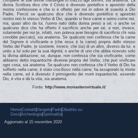
Fonte:
http://www.monasterovirtuale.it
/
Home|
Contatti
|
Vangelo
|
Padri
|
Dibattito su
Gesù
|
Archeologia
|
Spiritualità
|
Aggiornato al 15 novembre 2020