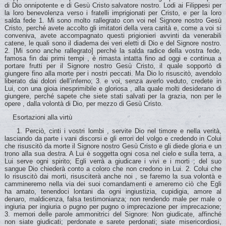
di Dio onnipotente e di Gesù Cristo salvatore nostro. Lodi ai Filippesi per
la loro benevolenza verso i fratelli imprigionati per Cristo, e per la loro
salda fede 1. Mi sono molto rallegrato con voi nel Signore nostro Gesù
Cristo, perché avete accolto gli imitatori della vera carità e, come a voi si
conveniva, avete accompagnato questi prigionieri avvinti da venerabili
catene, le quali sono il diadema dei veri eletti di Dio e del Signore nostro.
2. [Mi sono anche rallegrato] perché la salda radice della vostra fede,
famosa fin dai primi tempi , è rimasta intatta fino ad oggi e continua a
portare frutti per il Signore nostro Gesù Cristo, il quale sopportò di
giungere fino alla morte per i nostri peccati. Ma Dio lo risuscitò, avendolo
liberato dai dolori dell’inferno; 3. e voi, senza averlo veduto, credete in
Lui, con una gioia inesprimibile e gloriosa , alla quale molti desiderano di
giungere, perché sapete che siete stati salvati per la grazia, non per le
opere , dalla volontà di Dio, per mezzo di Gesù Cristo.
Esortazioni alla virtù
1. Perciò, cinti i vostri lombi , servite Dio nel timore e nella verità,
lasciando da parte i vani discorsi e gli errori del volgo e credendo in Colui
che risuscitò da morte il Signore nostro Gesù Cristo e gli diede gloria e un
trono alla sua destra. A Lui è soggetta ogni cosa nel cielo e sulla terra, a
Lui serve ogni spirito; Egli verrà a giudicare i vivi e i morti ; del suo
sangue Dio chiederà conto a coloro che non credono in Lui. 2. Colui che
lo risuscitò dai morti, risusciterà anche noi , se faremo la sua volontà e
cammineremo nella via dei suoi comandamenti e ameremo ciò che Egli
ha amato, tenendoci lontani da ogni ingiustizia, cupidigia, amore al
denaro, maldicenza, falsa testimonianza; non rendendo male per male o
ingiuria per ingiuria o pugno per pugno o imprecazione per imprecazione;
3. memori delle parole ammonitrici del Signore: Non giudicate, affinché
non siate giudicati; perdonate e sarete perdonati; siate misericordiosi,