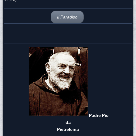
Il Paradiso
Padre Pio
da
Pietrelcina