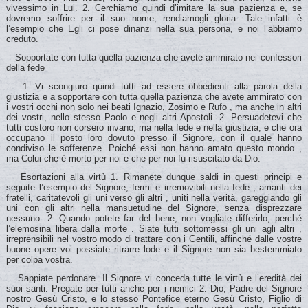
vivessimo in Lui. 2. Cerchiamo quindi d’imitare la sua pazienza e, se
dovremo soffrire per il suo nome, rendiamogli gloria. Tale infatti è
l’esempio che Egli ci pose dinanzi nella sua persona, e noi l’abbiamo
creduto.
Sopportate con tutta quella pazienza che avete ammirato nei confessori
della fede
1. Vi scongiuro quindi tutti ad essere obbedienti alla parola della
giustizia e a sopportare con tutta quella pazienza che avete ammirato con
i vostri occhi non solo nei beati Ignazio, Zosimo e Rufo , ma anche in altri
dei vostri, nello stesso Paolo e negli altri Apostoli. 2. Persuadetevi che
tutti costoro non corsero invano, ma nella fede e nella giustizia, e che ora
occupano il posto loro dovuto presso il Signore, con il quale hanno
condiviso le sofferenze. Poiché essi non hanno amato questo mondo ,
ma Colui che è morto per noi e che per noi fu risuscitato da Dio.
Esortazioni alla virtù 1. Rimanete dunque saldi in questi principi e
seguite l’esempio del Signore, fermi e irremovibili nella fede , amanti dei
fratelli, caritatevoli gli uni verso gli altri , uniti nella verità, gareggiando gli
uni con gli altri nella mansuetudine del Signore, senza disprezzare
nessuno. 2. Quando potete far del bene, non vogliate differirlo, perché
l’elemosina libera dalla morte . Siate tutti sottomessi gli uni agli altri ,
irreprensibili nel vostro modo di trattare con i Gentili, affinché dalle vostre
buone opere voi possiate ritrarre lode e il Signore non sia bestemmiato
per colpa vostra.
Sappiate perdonare. Il Signore vi conceda tutte le virtù e l’eredità dei
suoi santi. Pregate per tutti anche per i nemici 2. Dio, Padre del Signore
nostro Gesù Cristo, e lo stesso Pontefice eterno Gesù Cristo, Figlio di