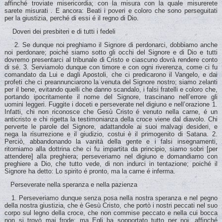
affinché troviate misericordia; con la misura con la quale misurerete
sarete misurati . E ancora: Beati i poveri e coloro che sono perseguitati
per la giustizia, perché di essi é il regno di Dio.
Doveri dei presbiteri e di tutti i fedeli
2. Se dunque noi preghiamo il Signore di perdonarci, dobbiamo anche
noi perdonare; poiché siamo sotto gli occhi del Signore e di Dio e tutti
dovremo presentarci al tribunale di Cristo e ciascuno dovrà rendere conto
di sé. 3. Serviamolo dunque con timore e con ogni riverenza, come ci fu
comandato da Lui e dagli Apostoli, che ci predicarono il Vangelo, e dai
profeti che ci preannunciarono la venuta del Signore nostro; siamo zelanti
per il bene, evitando quelli che danno scandalo, i falsi fratelli e coloro che,
portando ipocritamente il nome del Signore, trascinano nell’errore gli
uomini leggeri. Fuggite i doceti e perseverate nel digiuno e nell’orazione 1.
Infatti, chi non riconosce che Gesù Cristo é venuto nella carne, é un
anticristo e chi rigetta la testimonianza della croce viene dal diavolo. Chi
perverte le parole del Signore, adattandole ai suoi malvagi desideri, e
nega la risurrezione e il giudizio, costui è il primogenito di Satana. 2.
Perciò, abbandonando la vanità della gente e i falsi insegnamenti,
ritorniamo alla dottrina che ci fu impartita da principio, siamo sobri [per
attendere] alla preghiera; perseveriamo nel digiuno e domandiamo con
preghiere a Dio, che tutto vede, di non indurci in tentazione; poiché il
Signore ha detto: Lo spirito é pronto, ma la carne é inferma.
Perseverate nella speranza e nella pazienza
1. Perseveriamo dunque senza posa nella nostra speranza e nel pegno
della nostra giustizia, che è Gesù Cristo, che portò i nostri peccati nel suo
corpo sul legno della croce, che non commise peccato e nella cui bocca
non si trovò mai frode; ma Egli ha sopportato tutto per noi, affinché