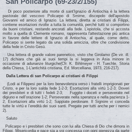
San Policarpo (69-23/2/155)
Di poco posteriore alla morte di sant'Ignazio di Antiochia è la lettera
pastorale del vescovo Policarpo di Smirne, discepolo dell'apostolo
Giovanni ed amico di Ignazio. La lettera, diretta ai cristiani di Filippi,
contiene esortazioni rivolte a tutta la comunità, perché tutti si comportino
da buoni cristiani, restando ancorati alla fede. L'epistola, che si accosta
molto a quella di Clemente romano, rappresenta l'attestazione più antica
in favore delle lettere di Ignazio di Antiochia, al quale, come detto,
Policarpo si sente legato da una solida amicizia, oltre che condivisione
della fede in Cristo Gesù.
Una lettera di grande valore parenetico, visto che Girolamo (De vir. ill.
17) dichiara che già ai suoi tempi la si leggeva in Asia minore in
occasione di adunanze liturgiche(Cfr. K. Bihlmeyer - H. Tuechle, Storia
della Chiesa, 1-L'antichità cristiana, Ed. Morcelliana, 1973, 216-217).
Dalla Lettera di san Policarpo ai cristiani di Filippi
(Lodi ai Filippesi per la loro benevolenza verso i fratelli imprigionati per
Cristo, e per la loro salda fede 1-2-3; Esortazioni alla virtù 1-2-3; Doveri
dei presbiteri e di tutti i fedeli 2-3; Fuggite i doceti e perseverate nel
digiuno e nell’orazione 1-2; Perseverate nella speranza e nella pazienza 1-
2; Esortazioni alla virtù 1-2; Sappiate perdonare. Il Signore vi conceda
tutte le virtù e l’eredità dei suoi santi. Pregate per tutti anche per i nemici
2).
Saluto
Policarpo e i presbiteri che sono con lui alla Chiesa di Dio che dimora in
Filippi. Misericordia e pace sia a voi concessa con ogni pienezza da parte