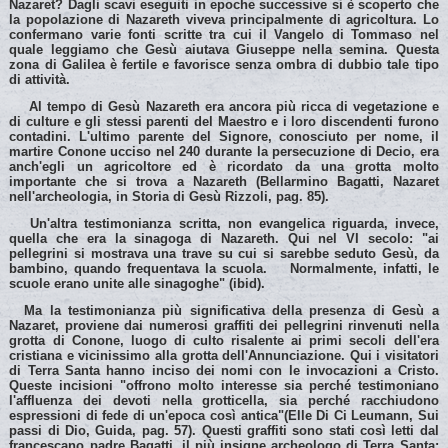
Nazaret? Dagli scavi eseguiti in epoche successive si è scoperto che
la popolazione di Nazareth viveva principalmente di agricoltura. Lo
confermano varie fonti scritte tra cui il Vangelo di Tommaso nel
quale leggiamo che Gesù aiutava Giuseppe nella semina. Questa
zona di Galilea è fertile e favorisce senza ombra di dubbio tale tipo
di attività.
Al tempo di Gesù Nazareth era ancora più ricca di vegetazione e
di culture e gli stessi parenti del Maestro e i loro discendenti furono
contadini. L'ultimo parente del Signore, conosciuto per nome, il
martire Conone ucciso nel 240 durante la persecuzione di Decio, era
anch'egli un agricoltore ed è ricordato da una grotta molto
importante che si trova a Nazareth (Bellarmino Bagatti, Nazaret
nell'archeologia, in Storia di Gesù Rizzoli, pag. 85).
Un'altra testimonianza scritta, non evangelica riguarda, invece,
quella che era la sinagoga di Nazareth. Qui nel VI secolo: "ai
pellegrini si mostrava una trave su cui si sarebbe seduto Gesù, da
bambino, quando frequentava la scuola.
Normalmente, infatti, le
scuole erano unite alle sinagoghe" (ibid).
Ma la testimonianza più significativa della presenza di Gesù a
Nazaret, proviene dai numerosi graffiti dei pellegrini rinvenuti nella
grotta di Conone, luogo di culto risalente ai primi secoli dell'era
cristiana e vicinissimo alla grotta dell'Annunciazione. Qui i visitatori
di Terra Santa hanno inciso dei nomi con le invocazioni a Cristo.
Queste incisioni "offrono molto interesse sia perché testimoniano
l'affluenza dei devoti nella grotticella, sia perché racchiudono
espressioni di fede di un'epoca così antica"(Elle Di Ci Leumann, Sui
passi di Dio, Guida, pag. 57). Questi graffiti sono stati così letti dal
francescano padre Bagatti, il più insigne archeologo di Terra Santa: