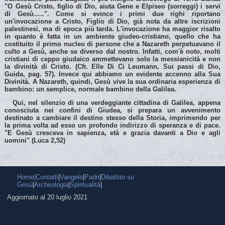
"O Gesù Cristo, figlio di Dio, aiuta Gene e Elpiseo (sorreggi) i servi
di Gesù…..". Come si evince i primi due righi riportano
un'invocazione a Cristo, Figlio di Dio, già nota da altre iscrizioni
palestinesi, ma di epoca più tarda. L'invocazione ha maggior risalto
in quanto è fatta in un ambiente giudeo-cristiano, quello che ha
costituito il primo nucleo di persone che a Nazareth perpetuavano il
culto a Gesù, anche se diverso dal nostro. Infatti, com'è noto, molti
cristiani di ceppo giudaico ammettevano solo la messianicità e non
la divinità di Cristo. (Cfr. Elle Di Ci Leumann, Sui passi di Dio,
Guida, pag. 57). Invece qui abbiamo un evidente accenno alla Sua
Divinità. A Nazareth, quindi, Gesù vive la sua ordinaria esperienza di
bambino: un semplice, normale bambino della Galilea.
Qui, nel silenzio di una verdeggiante cittadina di Galilea, appena
conosciuta nei confini di Giudea, si prepara un avvenimento
destinato a cambiare il destino stesso della Storia, imprimendo per
la prima volta ad esso un profondo indirizzo di speranza e di pace.
"E Gesù cresceva in sapienza, età e grazia davanti a Dio e agli
uomini" (Luca 2,52)
Home|
Contatti
|
Vangelo
|
Padri
|
Dibattito su
Gesù
|
Archeologia
|
Spiritualità
|
Aggiornato al 20 luglio 2021