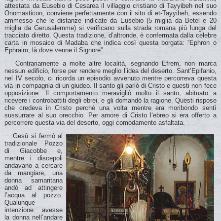
attestata da Eusebio di Cesarea il villaggio cristiano di Tayyibeh nel suo
Onomasticon, conviene perfettamente con il sito di et-Tayyibeh, essendo
ammesso che le distanze indicate da Eusebio (5 miglia da Betel e 20
miglia da Gerusalemme) si verificano sulla strada romana più lunga del
tracciato diretto. Questa tradizione, d’altronde, è confermata dalla celebre
carta in mosaico di Madaba che indica così questa borgata: “Ephron o
Ephraim, là dove venne il Signore”.
Contrariamente a molte altre località, segnando Efrem, non marca
nessun edificio, forse per rendere meglio l’idea del deserto. Sant’Epifanio,
nel IV secolo, ci ricorda un episodio avvenuto mentre percorreva questa
via in compagnia di un giudeo. Il santo gli parlò di Cristo e questi non fece
opposizione. Il comportamento meravigliò molto il santo, abituato a
ricevere i controbattiti degli ebrei, e gli domandò la ragione. Questi rispose
che credeva in Cristo perché una volta mentre era moribondo sentì
sussurrare al suo orecchio. Per amore di Cristo l’ebreo si era offerto a
percorrere questa via del deserto, oggi comodamente asfaltata.
Gesù si fermò al
tradizionale Pozzo
di Giacobbe e,
mentre i discepoli
andavano a cercare
da mangiare, una
donna samaritana
andò ad attingere
l’acqua al pozzo.
Qualunque
intenzione avesse
la donna nell’andare