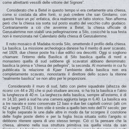
come altrettanti vessilli delle vittorie del Signore”.
Considerato che a Betel in questo tempo vi era certamente una chiesa,
come si costata da altre fonti, si può credere che san Girolamo, con
questa frase un po’ enfatica, dica realmente un fatto storico. Non afferma
però che la chiesa sia sorta sul posto esatto del vecchio culto giudaico.
Contrariamente a ciò che avvenne a Betel, la chiesa ufficiale di
Gerusalemme non stabilì una pellegrinazione a Silo, cosicché la sua festa
non è menzionata nel Calendario della chiesa di Gerusalemme.
Il noto mosaico di Madaba ricorda Silo, omettendo il profilo della chiesa.
La basilica. La missione archeologica danese ha il merito di aver scavato,
nel 1929, due chiese poste fra i due edifici ora descritti. Oggi si sogliono
chiamare: l'interno della Basilica di Silo basilica quella di nord e
monastero quella di sud sebbene gli scavatori abbiano denominato:
basilica la prima e “chiesa dei pellegrini”, la seconda. Al momento in cui fu
pubblicata la relazione di Kjaer l’ambiente della basilica non era
completamente scavato, nonostante il direttore dello scavo la ritenne
“realmente basilica” se non altro per le proporzioni.
Considerando il muro di sud, fatto con pietre squadrate (altezza dei
ricorsi cm 44 e 26) che si può studiare ancora, si ha tra la basilica e l’atrio
la lunghezza di 40 m. La larghezza della basilica, sempre all’esterno, è di
m 14,10, però a sud ha una camera aggiunta larga m 6,40. La basilica era
a tre navate e sono conservate 12 basi e due bei capitelli corinzi (alti cm
62 a larghi 72-61). Il loro stile è simile a quello ben noto dell’IV secolo; per
le foglie separate le une dalle altre in modo da far scorgere il costolone
delle foglie poste dietro e per la foglia liscia situata sotto l’angolo si
debbono ritenere opera di uno stesso tempo. Ciò ci fa pensare che la
chiesa, almeno nella sua struttura primitiva sia quella vista da san