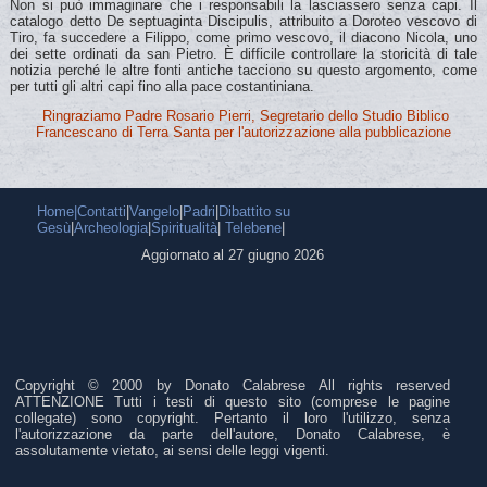
Non si può immaginare che i responsabili la lasciassero senza capi. Il
catalogo detto De septuaginta Discipulis, attribuito a Doroteo vescovo di
Tiro, fa succedere a Filippo, come primo vescovo, il diacono Nicola, uno
dei sette ordinati da san Pietro. È difficile controllare la storicità di tale
notizia perché le altre fonti antiche tacciono su questo argomento, come
per tutti gli altri capi fino alla pace costantiniana.
Ringraziamo Padre Rosario Pierri, Segretario dello Studio Biblico
Francescano di Terra Santa per l'autorizzazione alla pubblicazione
Home|
Contatti
|
Vangelo
|
Padri
|
Dibattito su
Gesù
|
Archeologia
|
Spiritualità
|
Telebene
|
Aggiornato al 27 giugno 2026
Copyright © 2000 by Donato Calabrese All rights reserved
ATTENZIONE Tutti i testi di questo sito (comprese le pagine
collegate) sono copyright. Pertanto il loro l'utilizzo, senza
l'autorizzazione da parte dell'autore, Donato Calabrese, è
assolutamente vietato, ai sensi delle leggi vigenti.