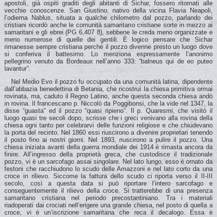
apostoli, già ospiti graditi degli abitanti di Sichar, fossero ritornati alle
vecchie conoscenze. San Giustino, nativo della vicina Flavia Neapoli,
l’odierna Nablus, situata a qualche chilometro dal pozzo, parlando dei
cristiani ricordò anche le comunità samaritano cristiane sorte in mezzo ai
samaritani e gli ebrei (PG 6,407 8), sebbene le creda meno organizzate e
meno numerose di quelle dei gentili. È logico pensare che Sichar
rimanesse sempre cristiana perché il pozzo divenne presto un luogo dove
si conferiva il battesimo. Lo menziona espressamente l’anonimo
pellegrino venuto da Bordeaux nell’anno 333: “balneus qui de eo puteo
lavantur”.
Nel Medio Evo il pozzo fu occupato da una comunità latina, dipendente
dall’abbazia benedettina di Betania, che ricostruì la chiesa primitiva ormai
rovinata, ma, caduto il Regno Latino, anche questa seconda chiesa andò
in rovina. Il francescano p. Niccolò da Poggibonsi, che la vide nel 1347, la
disse “guasta” ed il pozzo “quasi ripieno”. Il p. Quaresmi, che visitò il
luogo quasi tre secoli dopo, scrisse che i greci venivano alla rovina della
chiesa ogni tanto per celebrarvi delle funzioni religiose e che chiudevano
la porta del recinto. Nel 1860 essi riuscirono a divenire proprietari tenendo
il posto fino ai nostri giorni. Nel 1893, riuscirono a pulire il pozzo. Una
chiesa iniziata avanti della guerra mondiale dei 1914 è rimasta ancora da
finire. All’ingresso della proprietà greca, che custodisce il tradizionale
pozzo, vi è un sarcofago assai singolare. Nel lato lungo, esso è ornato da
festoni che racchiudono lo scudo delle Amazzoni e nel lato corto da una
croce in rilievo. Siccome la fattura dello scudo ci riporta verso il II-III
secolo, così a questa data si può riportare l’intero sarcofago e
conseguentemente il rilievo della croce. Si tratterebbe di una presenza
samaritano cristiana nel periodo precostantiniano. Tra i materiali
riadoperati dai crociati nell’erigere una grande chiesa, nel posto di quella a
croce, vi è un’iscrizione samaritana che reca il decalogo. Essa è