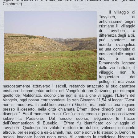
Calabrese).
Il villaggio di
Tayyibeh, di
antichissime origini
cristiane Il villaggio
di Tayyibeh, a
differenza degli altri,
può vantare un
ricordo evangelico
ed una continuità di
cristiani dalle origini
fino a noi.
Rimanendo lontano
dalle vie battute, il
villaggio, non fu
frequentato dai
pellegrini, ma visse
nascostamente attraverso i secoli, restando attaccato al suo carattere
cristiano. I commentari antichi del Vangelo di san Giovanni, per esempio
quello del Maldonato, dicono che non si sa a che villaggio, l’Efrem del
Vangelo, oggi possa corrispondere. In san Giovanni 11,54 si legge: “Gesù
non si mostrava in pubblico presso i Giudei, ma andò in una regione
presso il deserto, nella città chiamata Efrem, dove dimorò con i suoi
discepoli”. Era il momento in cui Gesù era ricercato e poco dopo doveva
subire la Passione. Dal secolo scorso, seguendo le tracce
dell’Onomasticon di Eusebio, l’Efrem fu identificato col villaggio di
Tayyibeh. Qualcuno ha voluto metterlo in dubbio, volendo collocarlo
altrove, per esempio a es-Samieh, ma, come scrive lo stesso p. Benoit le
ragioni invocate hanno poco peso. Al contrario la tradizione bizantina,