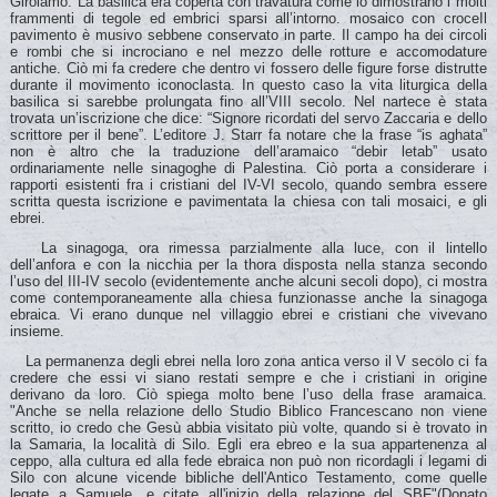
Girolamo. La basilica era coperta con travatura come lo dimostrano i molti
frammenti di tegole ed embrici sparsi all’intorno. mosaico con croceIl
pavimento è musivo sebbene conservato in parte. Il campo ha dei circoli
e rombi che si incrociano e nel mezzo delle rotture e accomodature
antiche. Ciò mi fa credere che dentro vi fossero delle figure forse distrutte
durante il movimento iconoclasta. In questo caso la vita liturgica della
basilica si sarebbe prolungata fino all’VIII secolo. Nel nartece è stata
trovata un’iscrizione che dice: “Signore ricordati del servo Zaccaria e dello
scrittore per il bene”. L’editore J. Starr fa notare che la frase “is aghata”
non è altro che la traduzione dell’aramaico “debir letab” usato
ordinariamente nelle sinagoghe di Palestina. Ciò porta a considerare i
rapporti esistenti fra i cristiani del IV-VI secolo, quando sembra essere
scritta questa iscrizione e pavimentata la chiesa con tali mosaici, e gli
ebrei.
La sinagoga, ora rimessa parzialmente alla luce, con il lintello
dell’anfora e con la nicchia per la thora disposta nella stanza secondo
l’uso del III-IV secolo (evidentemente anche alcuni secoli dopo), ci mostra
come contemporaneamente alla chiesa funzionasse anche la sinagoga
ebraica. Vi erano dunque nel villaggio ebrei e cristiani che vivevano
insieme.
La permanenza degli ebrei nella loro zona antica verso il V secolo ci fa
credere che essi vi siano restati sempre e che i cristiani in origine
derivano da loro. Ciò spiega molto bene l’uso della frase aramaica.
"Anche se nella relazione dello Studio Biblico Francescano non viene
scritto, io credo che Gesù abbia visitato più volte, quando si è trovato in
la Samaria, la località di Silo. Egli era ebreo e la sua appartenenza al
ceppo, alla cultura ed alla fede ebraica non può non ricordagli i legami di
Silo con alcune vicende bibliche dell'Antico Testamento, come quelle
legate a Samuele, e citate all'inizio della relazione del SBF"(Donato