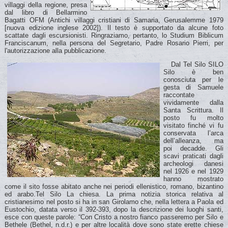
villaggi della regione, presa
dal libro di Bellarmino
Bagatti OFM (Antichi villaggi cristiani di Samaria, Gerusalemme 1979
[nuova edizione inglese 2002]). Il testo è supportato da alcune foto
scattate dagli escursionisti. Ringraziamo, pertanto, lo Studium Biblicum
Franciscanum, nella persona del Segretario, Padre Rosario Pierri, per
l'autorizzazione alla pubblicazione.
Dal Tel Silo SILO
Silo è ben
conosciuta per le
gesta di Samuele
raccontate
vividamente dalla
Santa Scrittura. Il
posto fu molto
visitato finché vi fu
conservata l’arca
dell’alleanza, ma
poi decadde. Gli
scavi praticati dagli
archeologi danesi
nel 1926 e nel 1929
hanno mostrato
come il sito fosse abitato anche nei periodi ellenistico, romano, bizantino
ed arabo.Tel Silo La chiesa. La prima notizia storica relativa al
cristianesimo nel posto si ha in san Girolamo che, nella lettera a Paola ed
Eustochio, datata verso il 392-393, dopo la descrizione dei luoghi santi,
esce con queste parole: “Con Cristo a nostro fianco passeremo per Silo e
Bethele (Bethel, n.d.r.) e per altre località dove sono state erette chiese