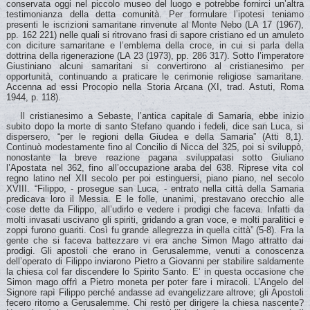
conservata oggi nel piccolo museo del luogo e potrebbe fornirci un’altra
testimonianza della detta comunità. Per formulare l’ipotesi teniamo
presenti le iscrizioni samaritane rinvenute al Monte Nebo (LA 17 (1967),
pp. 162 221) nelle quali si ritrovano frasi di sapore cristiano ed un amuleto
con diciture samaritane e l’emblema della croce, in cui si parla della
dottrina della rigenerazione (LA 23 (1973), pp. 286 317). Sotto l’imperatore
Giustiniano alcuni samaritani si convertirono al cristianesimo per
opportunità, continuando a praticare le cerimonie religiose samaritane.
Accenna ad essi Procopio nella Storia Arcana (XI, trad. Astuti, Roma
1944, p. 118).
Il cristianesimo a Sebaste, l’antica capitale di Samaria, ebbe inizio
subito dopo la morte di santo Stefano quando i fedeli, dice san Luca, si
dispersero, “per le regioni della Giudea e della Samaria” (Atti 8,1).
Continuò modestamente fino al Concilio di Nicca del 325, poi si sviluppò,
nonostante la breve reazione pagana sviluppatasi sotto Giuliano
l’Apostata nel 362, fino all’occupazione araba del 638. Riprese vita col
regno latino nel XII secolo per poi estinguersi, piano piano, nel secolo
XVIII. “Filippo, - prosegue san Luca, - entrato nella città della Samaria
predicava loro il Messia. E le folle, unanimi, prestavano orecchio alle
cose dette da Filippo, all’udirlo e vedere i prodigi che faceva. Infatti da
molti invasati uscivano gli spiriti, gridando a gran voce, e molti paralitici e
zoppi furono guariti. Così fu grande allegrezza in quella città” (5-8). Fra la
gente che si faceva battezzare vi era anche Simon Mago attratto dai
prodigi. Gli apostoli che erano in Gerusalemme, venuti a conoscenza
dell’operato di Filippo inviarono Pietro a Giovanni per stabilire saldamente
la chiesa col far discendere lo Spirito Santo. E’ in questa occasione che
Simon mago offrì a Pietro moneta per poter fare i miracoli. L’Angelo del
Signore rapì Filippo perché andasse ad evangelizzare altrove; gli Apostoli
fecero ritorno a Gerusalemme. Chi restò per dirigere la chiesa nascente?