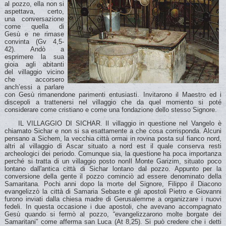
al pozzo, ella non si
aspettava, certo,
una conversazione
come quella di
Gesù e ne rimase
convinta (Gv 4,5-
42). Andò a
esprimere la sua
gioia agli abitanti
del villaggio vicino
che accorsero
anch’essi a parlare
con Gesù rimanendone parimenti entusiasti. Invitarono il Maestro ed i
discepoli a trattenersi nel villaggio che da quel momento si poté
considerare come cristiano e come una fondazione dello stesso Signore.
IL VILLAGGIO DI SICHAR. Il villaggio in questione nel Vangelo è
chiamato Sichar e non si sa esattamente a che cosa corrisponda. Alcuni
pensano a Sichem, la vecchia città ormai in rovina posta sul fianco nord,
altri al villaggio di Ascar situato a nord est il quale conserva resti
archeologici dei periodo. Comunque sia, la questione ha poca importanza
perché si tratta di un villaggio posto nonIl Monte Garizim, situato poco
lontano dall'antica città di Sichar lontano dal pozzo. Appunto per la
conversione della gente il pozzo cominciò ad essere denominato della
Samaritana. Pochi anni dopo la morte del Signore, Filippo il Diacono
evangelizzò la città di Samaria Sebaste e gli apostoli Pietro e Giovanni
furono inviati dalla chiesa madre di Gerusalemme a organizzare i nuovi
fedeli. In questa occasione i due apostoli, che avevano accompagnato
Gesù quando si fermò al pozzo, “evangelizzarono molte borgate dei
Samaritani” come afferma san Luca (At 8,25). Si può credere che i detti