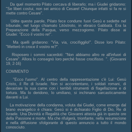
Da quel momento Pilato cercava di liberarlo; ma i Giudei gridarono:
"Se liberi costui, non sei amico di Cesare! Chiunque infatti si fa re si
mette contro Cesare".
Udite queste parole, Pilato fece condurre fuori Gesù e sedette nel
tribunale, nel luogo chiamato Litòstroto, in ebraico Gabbatà. Era la
Preparazione della Pasqua, verso mezzogiorno. Pilato disse ai
Giudei: "Ecco il vostro re!".
Ma quelli gridarono: "Via, via, crocifiggilo!". Disse loro Pilato:
"Metterò in croce il vostro re?".
Risposero i sommi sacerdoti: "Non abbiamo altro re all'infuori di
Cesare". Allora lo consegnò loro perché fosse crocifisso. ". (Giovanni
19, 2-16)
COMMENTO
"Ecco l'uomo". Al centro della rappresentazione c'è Lui: Gesù
Cristo, il Re di Israele. Non si accontentano, i soldati romani, di
devastare la sua carne con i terribili strumenti di flagellazione e di
tortura. Ma lo deridono, lo umiliano, si inchinano sarcasticamente
davanti a Lui.
La motivazione della condanna, voluta dai Giudei, come emerge dal
brano evangelico è chiara: Gesù si è dichiarato Figlio di Dio, Re di
Israele. Una Divinità e Regalità che Giovanni attesta già in queste ore
della Passione e morte. Ma che rifulgerà, trionfante, nella resurrezione
e nella diffusione sfolgorante di questo annuncio a tutto il mondo
conosciuto.