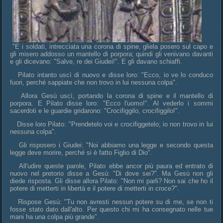
"E i soldati, intrecciata una corona di spine, gliela posero sul capo e
gli misero addosso un mantello di porpora; quindi gli venivano davanti
e gli dicevano: "Salve, re dei Giudei!". E gli davano schiaffi.
Pilato intanto uscì di nuovo e disse loro: "Ecco, io ve lo conduco
fuori, perché sappiate che non trovo in lui nessuna colpa".
Allora Gesù uscì, portando la corona di spine e il mantello di
porpora. E Pilato disse loro: "Ecco l'uomo!". Al vederlo i sommi
sacerdoti e le guardie gridarono: "Crocifiggilo, crocifiggilo!".
Disse loro Pilato: "Prendetelo voi e crocifiggetelo; io non trovo in lui
nessuna colpa".
Gli risposero i Giudei: "Noi abbiamo una legge e secondo questa
legge deve morire, perché si è fatto Figlio di Dio".
All'udire queste parole, Pilato ebbe ancor più paura ed entrato di
nuovo nel pretorio disse a Gesù: "Di dove sei?". Ma Gesù non gli
diede risposta. Gli disse allora Pilato: "Non mi parli? Non sai che ho il
potere di metterti in libertà e il potere di metterti in croce?".
Rispose Gesù: "Tu non avresti nessun potere su di me, se non ti
fosse stato dato dall'alto. Per questo chi mi ha consegnato nelle tue
mani ha una colpa più grande".