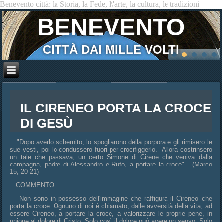
Benevento città: la Storia, la Fede, l\'arte, la cultura, le tradizioni
BENEVENTO
CITTÀ DAI MILLE VOLTI
IL CIRENEO PORTA LA CROCE
DI GESÙ
"Dopo averlo schernito, lo spogliarono della porpora e gli rimisero le
sue vesti, poi lo condussero fuori per crocifiggerlo. Allora costrinsero
un tale che passava, un certo Simone di Cirene che veniva dalla
campagna, padre di Alessandro e Rufo, a portare la croce". (Marco
15, 20-21)
COMMENTO
Non sono in possesso dell'immagine che raffigura il Cireneo che
porta la croce. Ognuno di noi è chiamato, dalle avversità della vita, ad
essere Cireneo, a portare la croce, a valorizzare le proprie pene, in
unione al dolore di Cristo. Solo così il dolore può avere un senso. Solo