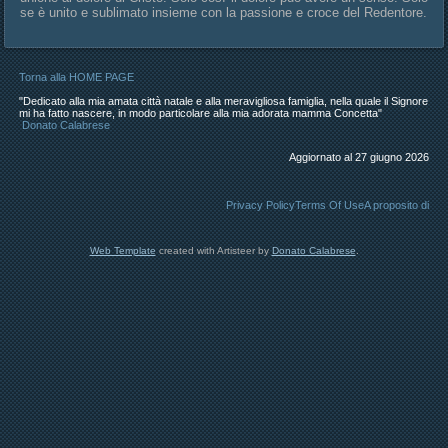
se è unito e sublimato insieme con la passione e croce del Redentore.
Torna alla HOME PAGE
"Dedicato alla mia amata città natale e alla meravigliosa famiglia, nella quale il Signore
mi ha fatto nascere, in modo particolare alla mia adorata mamma Concetta"
Donato Calabrese
Aggiornato al 27 giugno 2026
Privacy Policy
Terms Of Use
A proposito di
Web Template
created with Artisteer by
Donato Calabrese
.