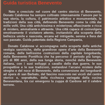
Guida turistica Benevento
Nato e cresciuto nel cuore del centro storico di Benevento,
Donato Calabrese ha sempre coltivato intensamente l’amore per la
sua storia, la cultura, il patrimonio artistico e monumentale, le
tradizioni della sua città, definendo Benevento come la città dai
mille volti. Una città antichissima e misteriosa; affascinante e ricca
di mistero, ammaliante e attraente. Una città capace di coinvolgere
emotivamente il visitatore attento, invitandolo alla scoperta della
bellezza umile e nascosta, arcana ed intrigante, serena e fiera del
suo passato. Guida patentata della Regione Campania,
Donato Calabrese vi accompagna nella scoperta delle antiche
vestigia sannitiche, delle grandiose opere d’arte della Benevento
romana, delle bellissime costruzioni della capitale longobarda,
della Benevento Pontificia che ha percorso il periodo più lungo,
più di 800 anni, della sua lunga storia, nonché della Benevento
italiana, con i suoi sviluppi a cavallo delle due guerre, le sue
prospettive e le sue tradizioni, svelandovi l’arcano mistero delle
streghe e del noce di Benevento, della conversione dei longobardi
ad opera di san Barbato, del fascino nascosto nei vicoli del centro
storico e, soprattutto, della ricchezza variegata della cucina
Beneventana, tra cui emergono la zuppa di Cardone ed il celebre
torrone.