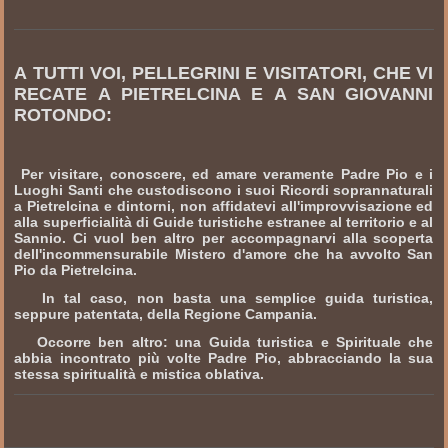
A TUTTI VOI, PELLEGRINI E VISITATORI, CHE VI
RECATE A PIETRELCINA E A SAN GIOVANNI
ROTONDO:
Per visitare, conoscere, ed amare veramente Padre Pio e i
Luoghi Santi che custodiscono i suoi Ricordi soprannaturali
a Pietrelcina e dintorni, non affidatevi all'improvvisazione ed
alla superficialità di Guide turistiche estranee al territorio e al
Sannio. Ci vuol ben altro per accompagnarvi alla scoperta
dell'incommensurabile Mistero d'amore che ha avvolto San
Pio da Pietrelcina.
In tal caso, non basta una semplice guida turistica,
seppure patentata, della Regione Campania.
Occorre ben altro: una Guida turistica e Spirituale che
abbia incontrato più volte Padre Pio, abbracciando la sua
stessa spiritualità e mistica oblativa.