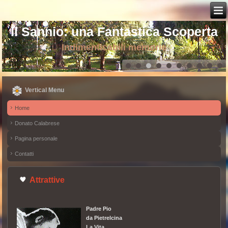
Il Sannio: una Fantastica Scoperta
Indimenticabili memorie
Vertical Menu
Home
Donato Calabrese
Pagina personale
Contatti
Attrattive
Padre Pio
da Pietrelcina
La Vita