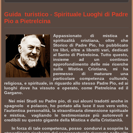
Guida turistico - Spirituale Luoghi di Padre
Pio a Pietrelcina
Appassionato di mistica e
spiritualità cristiana, oltre che
Storico di Padre Pio, ho pubblicato
tre libri, oltre a libretti vari, dedicati
al Santo di Pietrelcina. Tutto questo,
insieme ad un continuo
approfondimento delle mie ricerche
sulla Mistica Cristiana, mi ha
permesso di maturare una
particolare competenza culturale,
religiosa, e spirituale, in riguardo allo stesso Padre Pio, ed ai
luoghi dove ha vissuto e operato, come Pietrelcina ed il
Gargano.
Nei miei Studi su Padre pio, di cui alcuni tradotti anche in
spagnolo e polacco, ho portato alla luce il suo vero volto,
l'autentica personalità, la straordinaria dimensione spirituale
e mistica, vagliando le testimonianze più autorevoli e
credibili su questo gigante della Mistica e della Cristianità.
In forza di tale competenza, posso condurvi a scoprire la
straordinaria ricchezza del soprannaturale riversato nella vita