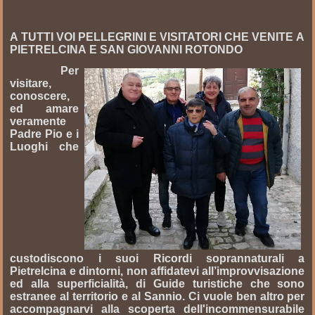
A TUTTI VOI PELLEGRINI E VISITATORI CHE VENITE A
PIETRELCINA E SAN GIOVANNI ROTONDO
Per
visitare,
conoscere,
ed amare
veramente
Padre Pio e i
Luoghi che
custodiscono i suoi Ricordi soprannaturali a
Pietrelcina e dintorni, non affidatevi all’improvvisazione
ed alla superficialità, di Guide turistiche che sono
estranee al territorio e al Sannio. Ci vuole ben altro per
accompagnarvi alla scoperta dell'incommensurabile