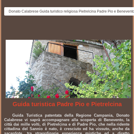
Donato Calabrese Guida turistico religiosa Pietrelcina Padre Pio e Benevent
Guida turistica Padre Pio e Pietrelcina
Guida Turistica patentata della Regione Campania, Donato
Calabrese vi saprà accompagnare alla scoperta di Benevento, la
città dai mille volti, di Pietrelcina e di Padre Pio, che nella ridente
cittadina del Sannio è nato, è cresciuto ed ha vissuto, anche da
sacerdote, tra straordinarie esperienze mistiche ed a diretto